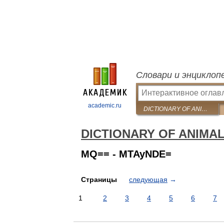
Словари и энциклоп
academic.ru
DICTIONARY OF ANIMAL NAMES IN FIVE LANGUAGES
DICTIONARY OF ANIMA
MQ== - MTAyNDE=
Страницы
следующая
→
1
2
3
4
5
6
7