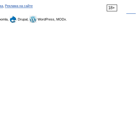
ка
,
Реклама на сайте
18+
omla,
Drupal,
WordPress, MODx.